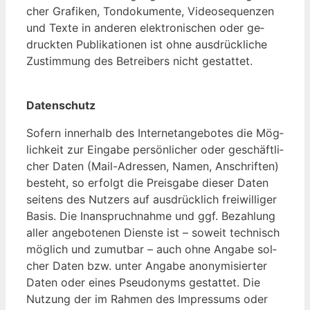
cher Gra­fi­ken, Ton­do­ku­men­te, Vi­deo­se­quen­zen
und Tex­te in an­de­ren elek­tro­ni­schen oder ge­
druck­ten Pu­bli­ka­tio­nen ist oh­ne aus­drück­li­che
Zu­stim­mung des Be­trei­bers nicht ge­stat­tet.
Da­ten­schutz
So­fern in­ner­halb des In­ter­net­an­ge­bo­tes die Mög­
lich­keit zur Ein­ga­be per­sön­li­cher oder ge­schäft­li­
cher Da­ten (Mail-Adres­sen, Na­men, An­schrif­ten)
be­steht, so er­folgt die Preis­ga­be die­ser Da­ten
sei­tens des Nut­zers auf aus­drück­lich frei­wil­li­ger
Ba­sis. Die In­an­spruch­nah­me und ggf. Be­zah­lung
al­ler an­ge­bo­te­nen Dien­ste ist – so­weit tech­nisch
mög­lich und zu­mut­bar – auch oh­ne An­ga­be sol­
cher Da­ten bzw. un­ter An­ga­be an­ony­mi­sier­ter
Da­ten oder ei­nes Pseud­onyms ge­stat­tet. Die
Nut­zung der im Rah­men des Im­pres­sums oder