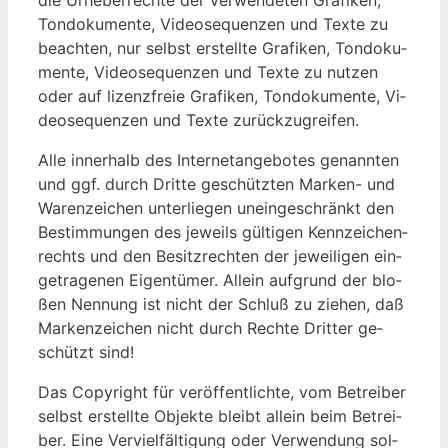
Ton­do­ku­men­te, Vi­deo­se­quen­zen und Tex­te zu
be­ach­ten, nur selbst er­stell­te Gra­fi­ken, Ton­do­ku­
men­te, Vi­deo­se­quen­zen und Tex­te zu nut­zen
oder auf li­zenz­freie Gra­fi­ken, Ton­do­ku­men­te, Vi­
deo­se­quen­zen und Tex­te zu­rück­zu­grei­fen.
Al­le in­ner­halb des In­ter­net­an­ge­bo­tes ge­nann­ten
und ggf. durch Drit­te ge­schütz­ten Mar­ken- und
Wa­ren­zei­chen un­ter­lie­gen un­ein­ge­schränkt den
Be­stim­mun­gen des je­weils gül­ti­gen Kenn­zei­chen­
rechts und den Be­sitz­rech­ten der je­wei­li­gen ein­
ge­tra­ge­nen Ei­gen­tü­mer. Al­lein auf­grund der blo­
ßen Nen­nung ist nicht der Schluß zu zie­hen, daß
Mar­ken­zei­chen nicht durch Rech­te Drit­ter ge­
schützt sind!
Das Co­py­right für ver­öf­fent­lich­te, vom Be­trei­ber
selbst er­stell­te Ob­jek­te bleibt al­lein beim Be­trei­
ber. Ei­ne Ver­viel­fäl­ti­gung oder Ver­wen­dung sol­