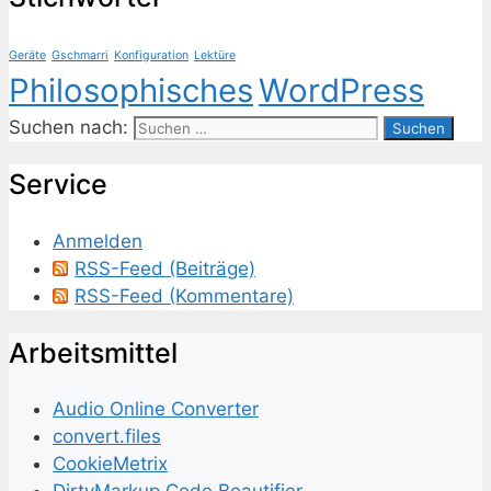
Geräte
Gschmarri
Konfiguration
Lektüre
Philosophisches
WordPress
Suchen nach:
Ser­vice
Anmelden
RSS-Feed (Beiträge)
RSS-Feed (Kommentare)
Ar­beits­mit­tel
Audio Online Converter
convert.files
CookieMetrix