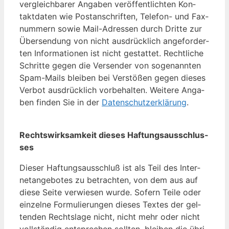
ver­gleich­ba­rer An­ga­ben ver­öf­fent­lich­ten Kon­
takt­da­ten wie Post­an­schrif­ten, Te­le­fon- und Fax­
num­mern so­wie Mail-Adres­sen durch Drit­te zur
Über­sen­dung von nicht aus­drück­lich an­ge­for­der­
ten In­for­ma­tio­nen ist nicht ge­stat­tet. Recht­li­che
Schrit­te ge­gen die Ver­sen­der von so­ge­nann­ten
Spam-Mails blei­ben bei Ver­stö­ßen ge­gen die­ses
Ver­bot aus­drück­lich vor­be­hal­ten. Wei­te­re An­ga­
ben fin­den Sie in der
Da­ten­schutz­er­klä­rung
.
Rechts­wirk­sam­keit die­ses Haf­tungs­aus­schlus­
ses
Die­ser Haf­tungs­aus­schluß ist als Teil des In­ter­
net­an­ge­bo­tes zu be­trach­ten, von dem aus auf
die­se Sei­te ver­wie­sen wur­de. So­fern Tei­le oder
ein­zel­ne For­mu­lie­run­gen die­ses Tex­tes der gel­
ten­den Rechts­la­ge nicht, nicht mehr oder nicht
voll­stän­dig ent­spre­chen soll­ten, blei­ben die üb­ri­