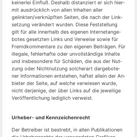
kei­ner­lei Ein­fluß. Des­halb di­stan­ziert er sich hier­
mit aus­drück­lich von al­len In­hal­ten al­ler
gelinkten/verknüpften Sei­ten, die nach der Link­
set­zung ver­än­dert wur­den. Die­se Fest­stel­lung
gilt für al­le in­ner­halb des ei­ge­nen In­ter­net­an­ge­
bo­tes ge­setz­ten Links und Ver­wei­se so­wie für
Fremd­kom­men­ta­re zu den ei­ge­nen Bei­trä­gen. Für
il­le­ga­le, feh­ler­haf­te oder un­voll­stän­di­ge In­hal­te
und ins­be­son­de­re für Schä­den, die aus der Nut­
zung oder Nicht­nut­zung sol­cher­art dar­ge­bo­te­
ner In­for­ma­tio­nen ent­ste­hen, haf­tet al­lein der An­
bie­ter der Sei­te, auf wel­che ver­wie­sen wur­de,
nicht der­je­ni­ge, der über Links auf die je­wei­li­ge
Ver­öf­fent­li­chung le­dig­lich ver­weist.
Ur­he­ber- und Kenn­zei­chen­recht
Der Be­trei­ber ist be­strebt, in al­len Pu­bli­ka­tio­nen
die Ur­he­ber­rech­te der ver­wen­de­ten Gra­fi­ken,