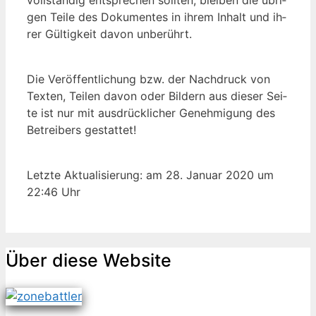
gen Tei­le des Do­ku­men­tes in ih­rem In­halt und ih­
rer Gül­tig­keit da­von un­be­rührt.
Die Ver­öf­fent­li­chung bzw. der Nach­druck von
Tex­ten, Tei­len da­von oder Bil­dern aus die­ser Sei­
te ist nur mit aus­drück­li­cher Ge­neh­mi­gung des
Be­trei­bers ge­stat­tet!
Letz­te Ak­tua­li­sie­rung: am 28. Ja­nu­ar 2020 um
22:46 Uhr
Über die­se Web­site