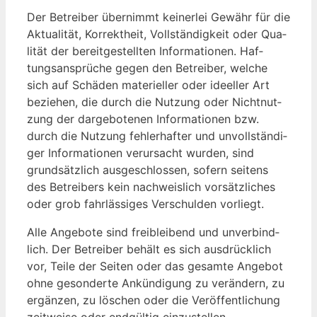
Der Be­trei­ber über­nimmt kei­ner­lei Ge­währ für die
Ak­tua­li­tät, Kor­rekt­heit, Voll­stän­dig­keit oder Qua­
li­tät der be­reit­ge­stell­ten In­for­ma­tio­nen. Haf­
tungs­an­sprü­che ge­gen den Be­trei­ber, wel­che
sich auf Schä­den ma­te­ri­el­ler oder ideel­ler Art
be­zie­hen, die durch die Nut­zung oder Nicht­nut­
zung der dar­ge­bo­te­nen In­for­ma­tio­nen bzw.
durch die Nut­zung feh­ler­haf­ter und un­voll­stän­di­
ger In­for­ma­tio­nen ver­ur­sacht wur­den, sind
grund­sätz­lich aus­ge­schlos­sen, so­fern sei­tens
des Be­trei­bers kein nach­weis­lich vor­sätz­li­ches
oder grob fahr­läs­si­ges Ver­schul­den vor­liegt.
Al­le An­ge­bo­te sind frei­blei­bend und un­ver­bind­
lich. Der Be­trei­ber be­hält es sich aus­drück­lich
vor, Tei­le der Sei­ten oder das ge­sam­te An­ge­bot
oh­ne ge­son­der­te An­kün­di­gung zu ver­än­dern, zu
er­gän­zen, zu lö­schen oder die Ver­öf­fent­li­chung
zeit­wei­se oder end­gül­tig ein­zu­stel­len.