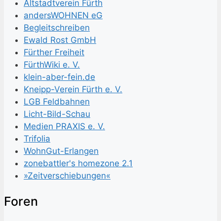
Altstadtverein Fürth
andersWOHNEN eG
Begleitschreiben
Ewald Rost GmbH
Fürther Freiheit
FürthWiki e. V.
klein-aber-fein.de
Kneipp-Verein Fürth e. V.
LGB Feldbahnen
Licht-Bild-Schau
Medien PRAXIS e. V.
Trifolia
WohnGut-Erlangen
zonebattler's homezone 2.1
»Zeitverschiebungen«
Fo­ren