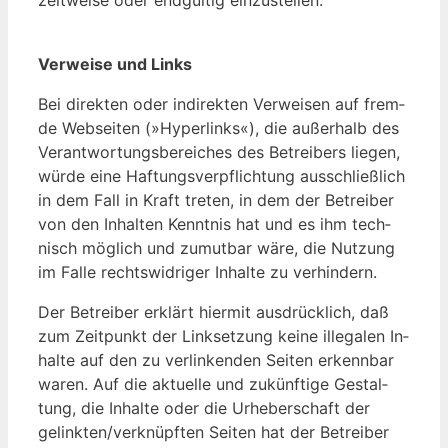
Ver­wei­se und Links
Bei di­rek­ten oder in­di­rek­ten Ver­wei­sen auf frem­
de Web­sei­ten (»Hy­per­links«), die au­ßer­halb des
Ver­ant­wor­tungs­be­rei­ches des Be­trei­bers lie­gen,
wür­de ei­ne Haf­tungs­ver­pflich­tung aus­schließ­lich
in dem Fall in Kraft tre­ten, in dem der Be­trei­ber
von den In­hal­ten Kennt­nis hat und es ihm tech­
nisch mög­lich und zu­mut­bar wä­re, die Nut­zung
im Fal­le rechts­wid­ri­ger In­hal­te zu ver­hin­dern.
Der Be­trei­ber er­klärt hier­mit aus­drück­lich, daß
zum Zeit­punkt der Link­set­zung kei­ne il­le­ga­len In­
hal­te auf den zu ver­lin­ken­den Sei­ten er­kenn­bar
wa­ren. Auf die ak­tu­el­le und zu­künf­ti­ge Ge­stal­
tung, die In­hal­te oder die Ur­he­ber­schaft der
gelinkten/verknüpften Sei­ten hat der Be­trei­ber