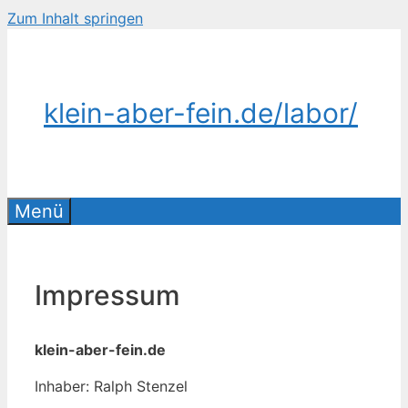
Zum Inhalt springen
klein-aber-fein.de/labor/
Menü
Im­pres­sum
klein-aber-fein.de
In­ha­ber: Ralph Sten­zel