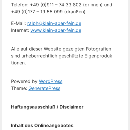
Te­le­fon: +49 (0)911 – 74 33 802 (drin­nen) und
+49 (0)177 – 19 55 099 (drau­ßen)
E‑Mail:
ralph@klein-aber-fein.de
In­ter­net:
www.klein-aber-fein.de
Al­le auf die­ser Web­site ge­zeig­ten Fo­to­gra­fien
sind ur­he­ber­recht­lich ge­schütz­te Ei­gen­pro­duk­
tio­nen.
Powered by
Word­Press
The­me:
Ge­ne­ra­te­Press
Haf­tungs­aus­schluß / Dis­clai­mer
In­halt des On­line­an­ge­bo­tes