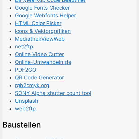
DirtyMarkup Code Beautifier
Google Fonts Checker
Google Webfonts Helper
HTML Color Picker
Icons & Vektorgrafiken
MediathekViewWeb
net2ftp
Online Video Cutter
Online-Umwandeln.de
PDF2GO
QR Code Generator
rgb2cmyk.org
SONY Alpha shutter count tool
Unsplash
web2ftp
Bau­stel­len