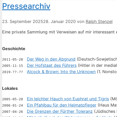
Pres­se­ar­chiv
23. September 2025
28. Januar 2020
von
Ralph Stenzel
Ei­ne pri­va­te Samm­lung mit Ver­wei­sen auf mir in­ter­es­sant e
Ge­schich­te
Der Weg in den Ab­grund
(Deutsch-So­wje­ti­sc
2011-05-28
Der Hof­staat des Füh­rers
(Hit­ler in der me­dia­
2005-11-15
Al­cock & Brown: In­to the Unknown
(1. Non­stop
2019-??-??
Lo­ka­les
Ein leich­ter Hauch von Eu­phrat und Ti­gris
(Möh
2005-05-20
Ein Pfahl­bau für den Hei­mat­pfle­ger
(Haus May
2006-01-24
Die Gren­zen der Für­ther To­le­ranz
(Jü­di­sches
2007-04-26