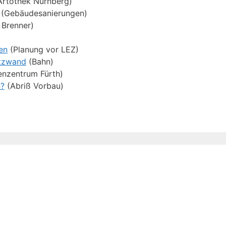
r­to­thek Nürn­berg)
(Ge­bäu­de­sa­nie­run­gen)
Bren­ner)
den
(Pla­nung vor LEZ)
utz­wand
(Bahn)
­gen­zen­trum Fürth)
n?
(Ab­riß Vor­bau)