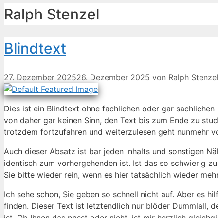
Ralph Stenzel
Blind­text
27. Dezember 2025
26. Dezember 2025
von
Ralph Stenze
Dies ist ein Blind­text oh­ne fach­li­chen oder gar sach­li­chen
von da­her gar kei­nen Sinn, den Text bis zum En­de zu stu­die­
trotz­dem fort­zu­fah­ren und wei­ter­zu­le­sen geht nun­mehr vol
Auch die­ser Ab­satz ist bar je­den In­halts und son­sti­gen Nä
iden­tisch zum vor­her­ge­hen­den ist. Ist das so schwie­rig 
Sie bit­te wie­der rein, wenn es hier tat­säch­lich wie­der meh
Ich se­he schon, Sie ge­ben so schnell nicht auf. Aber es hilft
fin­den. Die­ser Text ist letzt­end­lich nur blö­der Dumml­all, der
ist. Ob Ih­nen das passt oder nicht, ist mir herz­lich gleich­gül­