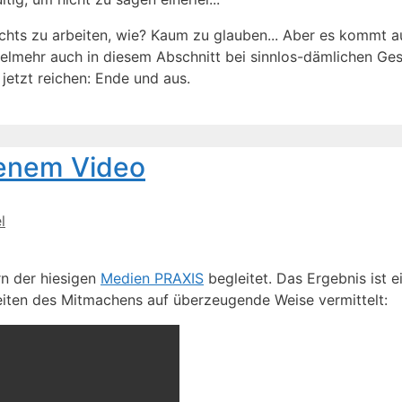
ichts zu ar­bei­ten, wie? Kaum zu glau­ben... Aber es kommt a
viel­mehr auch in die­sem Ab­schnitt bei sinn­los-däm­li­chen Ge­s
etzt rei­chen: En­de und aus.
de­nem Vi­deo
l
n der hie­si­gen
Me­di­en PRAXIS
be­glei­tet. Das Er­geb­nis ist e
ei­ten des Mit­ma­chens auf über­zeu­gen­de Wei­se ver­mit­telt: