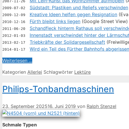
Mit Leih-Kunst das Wohn­zim­mer auf­mö­beln
(A
2007-11-26
Süd­stadt: Pla­sti­ken und Re­li­efs ver­schwin­den
2009-07-02
Krea­ti­ve Ideen hel­fen ge­gen Re­si­gna­ti­on
(Eva 
2009-12-09
Fürth bleibt links lie­gen
(Goog­le Street View)
2010-12-16
Schand­fleck hin­term Rat­haus soll ver­schwin­
2011-06-20
In­nen­stadt ver­schwin­det hin­ter der Lärm­sch
2012-01-03
Trieb­kräf­te der So­li­dar­ge­sell­schaft
(Frei­wil­li
2013-02-17
Wird ein Teil des Für­ther Bahn­hofs ab­ge­ris­se
2014-01-17
Wei­ter­le­sen ...
Kategorien
Allerlei
Schlagwörter
Lektüre
Phil­ips-Ton­band­ma­schi­nen
23. September 2025
16. Juni 2019
von
Ralph Stenzel
Schma­le Ty­pen