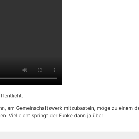
­fent­licht.
kann, am Ge­mein­schafts­werk mit­zu­basteln, mö­ge zu ei­nem 
­en. Viel­leicht springt der Fun­ke dann ja über...