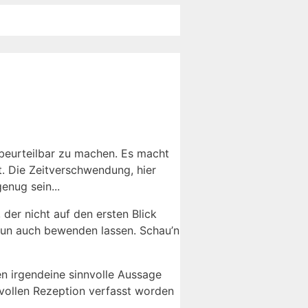
r be­ur­teil­bar zu ma­chen. Es macht
t. Die Zeit­ver­schwen­dung, hier
e­nug sein...
n, der nicht auf den er­sten Blick
 nun auch be­wen­den las­sen. Schau’n
ir­gend­ei­ne sinn­vol­le Aus­sa­ge
­vol­len Re­zep­ti­on ver­fasst wor­den