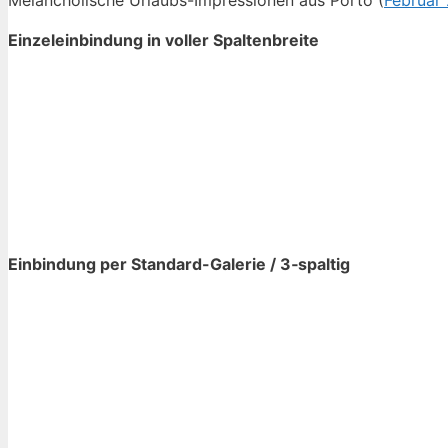
Me­lan­cho­li­sche Ur­laubs-Im­pres­sio­nen aus Por­to (
Fe­bru­ar
Ein­zel­ein­bin­dung in vol­ler Spal­ten­brei­te
Ein­bin­dung per Stan­dard-Ga­le­rie / 3‑spaltig