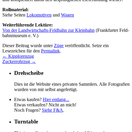
Roll­ma­te­ri­al:
Sie­he Sei­ten
Lo­ko­mo­ti­ven
und
Wa­gen
Wei­ter­füh­ren­de Lek­tü­re:
Von der Land­wirt­schafts-Feld­bahn zur Klein­bahn
(Frank­fur­ter Feld­
bahn­mu­se­um e. V.)
Dieser Beitrag wurde unter
Züge
veröffentlicht. Setze ein
Lesezeichen für den
Permalink
.
←
Kipp­lo­ren­zug
Zucker­rohr­zug
→
Dreh­schei­be
Dies ist die Web­site ei­nes pri­va­ten Samm­lers. Al­le Fo­to­gra­fi­en
wur­den von mir selbst an­ge­fer­tigt.
Etwas kaufen?
Hier entlang...
Etwas verkaufen? Nicht an mich!
Noch Fragen?
Siehe F&A
.
Turn­ta­ble