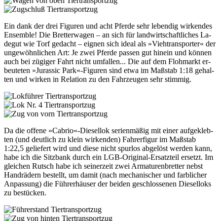
Tier­trans­port­zug
Tier­trans­port­zug
Ein dank der drei Fi­gu­ren und acht Pfer­de sehr le­ben­dig wir­ken­des
En­sem­ble! Die Bret­ter­wa­gen – an sich für land­wirt­schaft­li­ches La­
de­gut wie Torf ge­dacht – eig­nen sich ide­al als »Vieh­trans­por­ter« der
un­ge­wöhn­li­chen Art: Je zwei Pfer­de pas­sen gut hin­ein und kön­nen
auch bei zü­gi­ger Fahrt nicht um­fal­len... Die auf dem Floh­markt er­
beu­te­ten »Ju­ras­sic Park«-Figuren sind et­wa im Maß­stab 1:18 ge­hal­
ten und wir­ken in Re­la­ti­on zu den Fahr­zeu­gen sehr stim­mig.
Tier­trans­port­zug
Tier­trans­port­zug
Tier­trans­port­zug
Da die of­fe­ne »Cabrio«-Diesellok se­ri­en­mä­ßig mit ei­ner auf­ge­kleb­
ten (und deut­lich zu klein wir­ken­den) Fah­rer­fi­gur im Maß­stab
1:22,5 ge­lie­fert wird und die­se nicht spur­los ab­ge­löst wer­den kann,
ha­be ich die Sitz­bank durch ein LGB-Ori­gi­nal-Er­satz­teil er­setzt. Im
glei­chen Rutsch ha­be ich sei­ner­zeit zwei Ar­ma­tu­ren­bret­ter nebst
Hand­rä­dern be­stellt, um da­mit (nach me­cha­ni­scher und farb­li­cher
An­pas­sung) die Füh­rer­häu­ser der bei­den ge­schlos­se­nen Die­sel­loks
zu be­stücken.
Tier­trans­port­zug
Tier­trans­port­zug