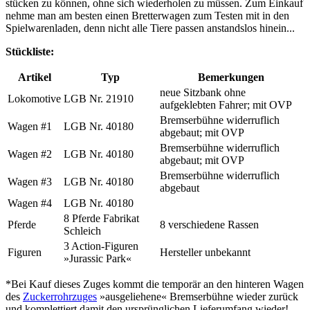
stücken zu kön­nen, oh­ne sich wie­der­ho­len zu müs­sen. Zum Ein­kauf
neh­me man am be­sten ei­nen Bret­ter­wa­gen zum Te­sten mit in den
Spiel­wa­ren­la­den, denn nicht al­le Tie­re pas­sen an­stands­los hin­ein...
Stück­li­ste:
Artikel
Typ
Bemerkungen
neue Sitzbank ohne
Lokomotive
LGB Nr. 21910
aufgeklebten Fahrer; mit OVP
Bremserbühne widerruflich
Wagen #1
LGB Nr. 40180
abgebaut; mit OVP
Bremserbühne widerruflich
Wagen #2
LGB Nr. 40180
abgebaut; mit OVP
Bremserbühne widerruflich
Wagen #3
LGB Nr. 40180
abgebaut
Wagen #4
LGB Nr. 40180
8 Pferde Fabrikat
Pferde
8 verschiedene Rassen
Schleich
3 Action-Figuren
Figuren
Hersteller unbekannt
»Jurassic Park«
*Bei Kauf die­ses Zu­ges kommt die tem­po­rär an den hin­te­ren Wa­gen
des
Zucker­rohr­zu­ges
»aus­ge­lie­he­ne« Brem­ser­büh­ne wie­der zu­rück
und kom­plet­tiert da­mit den ur­sprüng­li­chen Lie­fer­um­fang wie­der!