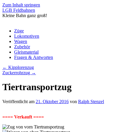
Zum Inhalt springen
LGB Feldbahnen
Kleine Bahn ganz groß!
Zü­ge
Lo­ko­mo­ti­ven
Wa­gen
Zu­be­hör
Gleis­ma­te­ri­al
Fra­gen & Ant­wor­ten
←
Kipp­lo­ren­zug
Zucker­rohr­zug
→
Tier­trans­port­zug
Veröffentlicht am
21. Oktober 2016
von
Ralph Stenzel
==== Ver­kauft ====
Tier­trans­port­zug