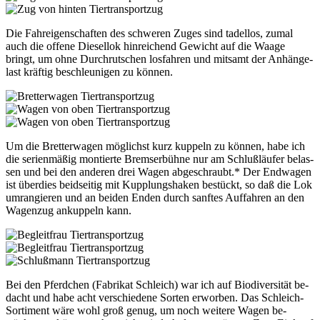
Tier­trans­port­zug
Die Fahr­ei­gen­schaf­ten des schwe­ren Zu­ges sind ta­del­los, zu­mal
auch die of­fe­ne Die­sel­lok hin­rei­chend Ge­wicht auf die Waa­ge
bringt, um oh­ne Durch­rut­schen los­fah­ren und mit­samt der An­hän­ge­
last kräf­tig be­schleu­ni­gen zu kön­nen.
Tier­trans­port­zug
Tier­trans­port­zug
Tier­trans­port­zug
Um die Bret­ter­wa­gen mög­lichst kurz kup­peln zu kön­nen, ha­be ich
die se­ri­en­mä­ßig mon­tier­te Brem­ser­büh­ne nur am Schluß­läu­fer be­las­
sen und bei den an­de­ren drei Wa­gen ab­ge­schraubt.* Der End­wa­gen
ist über­dies beid­sei­tig mit Kupp­lungs­ha­ken be­stückt, so daß die Lok
um­ran­gie­ren und an bei­den En­den durch sanf­tes Auf­fah­ren an den
Wa­gen­zug an­kup­peln kann.
Tier­trans­port­zug
Tier­trans­port­zug
Tier­trans­port­zug
Bei den Pferd­chen (Fa­bri­kat Schleich) war ich auf Bio­di­ver­si­tät be­
dacht und ha­be acht ver­schie­de­ne Sor­ten er­wor­ben. Das Schleich-
Sor­ti­ment wä­re wohl groß ge­nug, um noch wei­te­re Wa­gen be­